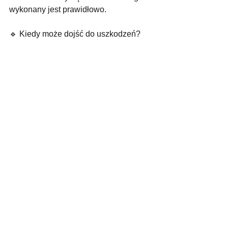
wykonany jest prawidłowo.
🔹 Kiedy może dojść do uszkodzeń?
W przypadku włosów bardzo 
uwrażliwionych (np. po intensywnym 
rozjaśnianiu) lub nieodpowiedniego 
ściągania pasm – zwłaszcza przy 
użyciu metalowych cążków.
🔹 Co robić, by uniknąć problemów?
Zawsze korzystać z usług 
doświadczonych stylistów i dobrać 
odpowiednią metodę do kondycji 
włosów.
Jeśli chcesz dowiedzieć się, która 
metoda będzie najlepsza dla Twoich 
włosów – umów się na bezpłatną 