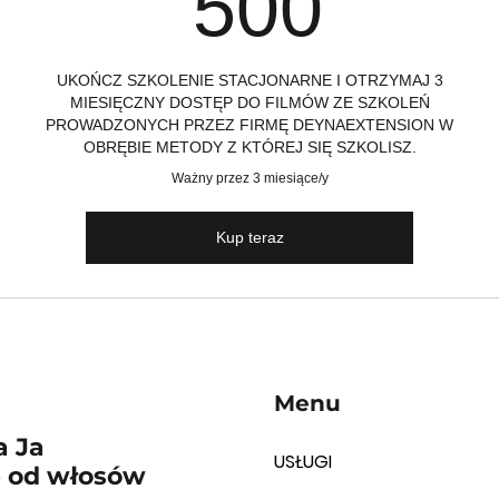
500z
500
UKOŃCZ SZKOLENIE STACJONARNE I OTRZYMAJ 3
MIESIĘCZNY DOSTĘP DO FILMÓW ZE SZKOLEŃ
PROWADZONYCH PRZEZ FIRMĘ DEYNAEXTENSION W
OBRĘBIE METODY Z KTÓREJ SIĘ SZKOLISZ.
Ważny przez 3 miesiące/y
Kup teraz
Menu
a Ja
USŁUGI
ę od włosów