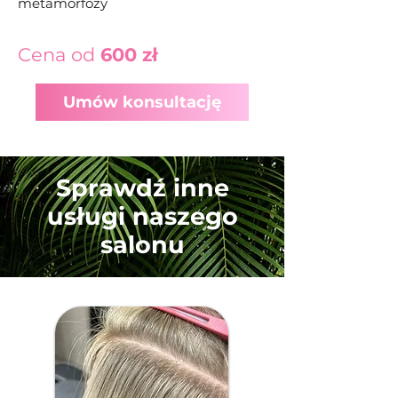
metamorfozy
Cena od
600 zł
Umów konsultację
Sprawdź inne
usługi naszego
salonu